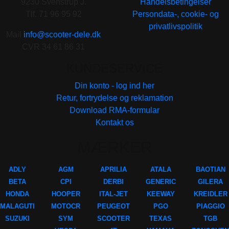
9230 Svenstrup J.
Handelsbetingelser
Tlf. 71 96 95 92
Persondata-, cookie- og
privatlivspolitik
Mail
info@scooter-dele.dk
CVR 34 61 86 31
KUNDESERVICE
Din konto - log ind her
Retur, fortrydelse og reklamation
Download RMA-formular
Kontakt os
MÆRKER
ADLY
AGM
APRILIA
ATALA
BAOTIAN
BETA
CPI
DERBI
GENERIC
GILERA
HONDA
HOOPER
ITAL-JET
KEEWAY
KREIDLER
MALAGUTI
MOTOCR
PEUGEOT
PGO
PIAGGIO
SUZUKI
SYM
SCOOTER
TEXAS
TGB