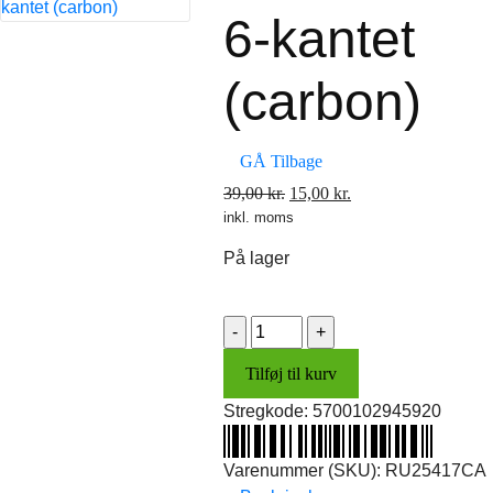
6-kantet
(carbon)
GÅ Tilbage
Den
Den
39,00
kr.
15,00
kr.
inkl. moms
oprindelige
aktuelle
pris
pris
På lager
var:
er:
39,00 kr..
15,00 kr..
Beslag
t/diodeblink
Tilføj til kurv
6-
kantet
Stregkode:
5700102945920
(carbon)
antal
Varenummer (SKU):
RU25417CA