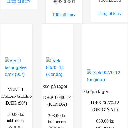
908016133
Tilføj til kurv
var:
er:
999200001
399,00 kr..
249,0
Tilføj til kurv
Tilføj til kurv
Ikke på lager
VENTIL
Ikke på lager
T/SLANGELØS
DÆK 80/80-14
DÆK 90/70-12
DÆK (90°)
(KENDA)
(ORIGINAL)
29,00
kr.
398,00
kr.
639,00
kr.
inkl. moms
inkl. moms
Varenr:
inkl. moms
Varenr: