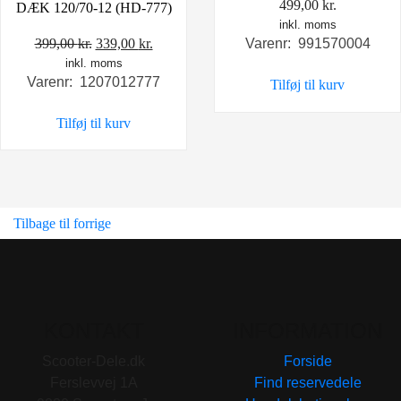
499,00
kr.
DÆK 120/70-12 (HD-777)
inkl. moms
Den
Den
399,00
kr.
339,00
kr.
Varenr: 991570004
inkl. moms
oprindelige
aktuelle
Varenr: 1207012777
Tilføj til kurv
pris
pris
var:
er:
Tilføj til kurv
399,00 kr..
339,00 kr..
Tilbage til forrige
KONTAKT
INFORMATION
Scooter-Dele.dk
Forside
Ferslevvej 1A
Find reservedele