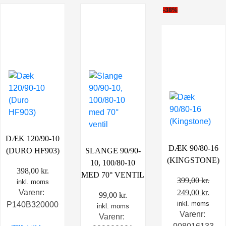
-38%
DÆK 120/90-10
DÆK 90/80-16
(DURO HF903)
SLANGE 90/90-
(KINGSTONE)
10, 100/80-10
398,00
kr.
MED 70° VENTIL
399,00
kr.
inkl. moms
Den
Den
249,00
kr.
Varenr:
99,00
kr.
oprindelige
inkl. moms
aktu
P140B320000
inkl. moms
Varenr:
pris
pris
Varenr: