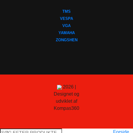
TMS
VESPA
VGA
YAMAHA
ZONGSHEN
2026 |
Designet og
udviklet af
Kompas360
Søg
Forside