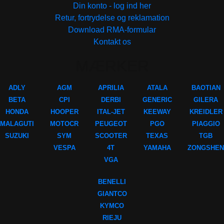
Din konto - log ind her
Retur, fortrydelse og reklamation
Download RMA-formular
Kontakt os
MÆRKER
ADLY
AGM
APRILIA
ATALA
BAOTIAN
BETA
CPI
DERBI
GENERIC
GILERA
HONDA
HOOPER
ITAL-JET
KEEWAY
KREIDLER
MALAGUTI
MOTOCR
PEUGEOT
PGO
PIAGGIO
SUZUKI
SYM
SCOOTER
TEXAS
TGB
VESPA
4T
YAMAHA
ZONGSHEN
VGA
BENELLI
GIANTCO
KYMCO
RIEJU