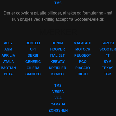
TMS
Der er copyright på alle billeder, al tekst og formulering - må
kun bruges ved skriftlig accept fra Scooter-Dele.dk
MÆRKER
ADLY
BENELLI
HONDA
MALAGUTI
SUZUKI
AGM
CPI
HOOPER
MOTOCR
SCOOTER
APRILIA
DERBI
ITAL-JET
PEUGEOT
4T
ATALA
GENERIC
KEEWAY
PGO
SYM
BAOTIAN
GILERA
KREIDLER
PIAGGIO
TEXAS
BETA
GIANTCO
KYMCO
RIEJU
TGB
TMS
VESPA
VGA
YAMAHA
ZONGSHEN