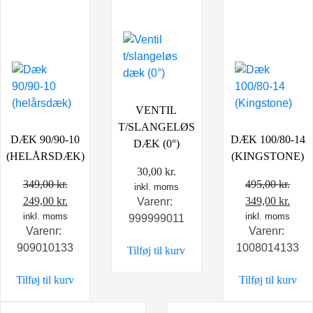
VENTIL
T/SLANGELØS
DÆK 90/90-10
DÆK 100/80-14
DÆK (0°)
(HELÅRSDÆK)
(KINGSTONE)
30,00
kr.
349,00
kr.
495,00
kr.
inkl. moms
Den
Den
Den
Den
249,00
kr.
349,00
kr.
Varenr:
oprindelige
inkl. moms
aktuelle
oprindelige
inkl. moms
aktu
999999011
Varenr:
Varenr:
pris
pris
pris
pris
909010133
1008014133
Tilføj til kurv
var:
er:
var:
er:
349,00 kr..
249,00 kr..
495,00 kr..
349,0
Tilføj til kurv
Tilføj til kurv