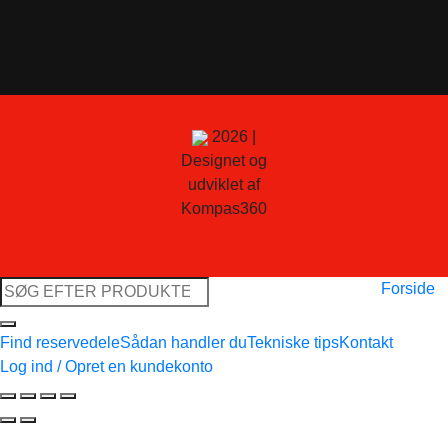
2026 |
Designet og
udviklet af
Kompas360
Søg
Forside
efter:
Find reservedele
Sådan handler du
Tekniske tips
Kontakt
Log ind / Opret en kundekonto