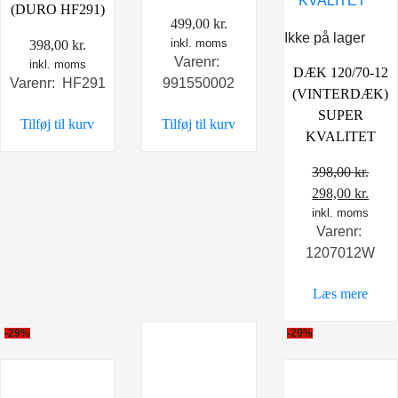
(DURO HF291)
499,00
kr.
Ikke på lager
inkl. moms
398,00
kr.
Varenr:
inkl. moms
DÆK 120/70-12
Varenr: HF291
991550002
(VINTERDÆK)
SUPER
Tilføj til kurv
Tilføj til kurv
KVALITET
398,00
kr.
Den
Den
298,00
kr.
oprindelige
inkl. moms
aktu
Varenr:
pris
pris
1207012W
var:
er:
398,00 kr..
298,0
Læs mere
-29%
-29%