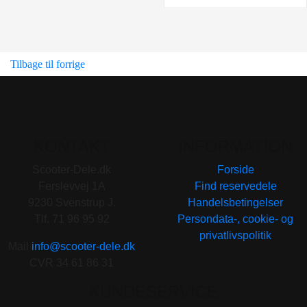
Tilbage til forrige
KONTAKT
INFORMATION
Scooter-Dele.dk
Forside
Ferslevvej 1A
Find reservedele
9230 Svenstrup J.
Handelsbetingelser
Tlf. 71 96 95 92
Persondata-, cookie- og
privatlivspolitik
Mail
info@scooter-dele.dk
CVR 34 61 86 31
KUNDESERVICE