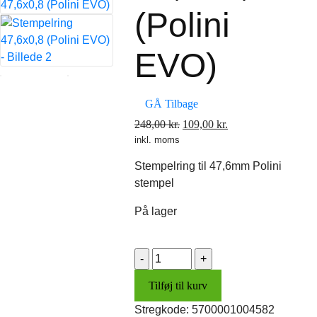
(Polini
EVO)
GÅ Tilbage
Den
Den
248,00
kr.
109,00
kr.
inkl. moms
oprindelige
aktuelle
pris
pris
Stempelring til 47,6mm Polini
var:
er:
stempel
248,00 kr..
109,00 kr..
På lager
Stempelring
47,6x0,8
Tilføj til kurv
(Polini
EVO)
Stregkode:
5700001004582