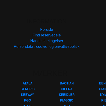
INFORMATION
Forside
Find reservedele
Handelsbetingelser
Persondata-, cookie- og privatlivspolitik
MÆRKER
ATALA
BAOTIAN
BEN
GENERIC
GILERA
GIA
KEEWAY
KREIDLER
KY
PGO
PIAGGIO
RI