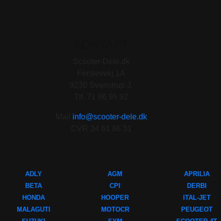
KONTAKT
Scooter-Dele.dk
Ferslevvej 1A
9230 Svenstrup J.
Tlf. 71 96 95 92
Mail
info@scooter-dele.dk
CVR 34 61 86 31
ADLY
AGM
APRILIA
BETA
CPI
DERBI
HONDA
HOOPER
ITAL-JET
MALAGUTI
MOTOCR
PEUGEOT