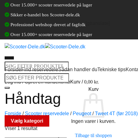
Fortsæt
Over 15.000+ scooter reservedele på lager
til
Sikker e-handel hos Scooter-dele.dk
indhold
[gtranslate]
Professionel webshop drevet af fagfolk
Over 15.000+ scooter reservedele på lager
Søg
Forside
Find reservedele
Sådan handler du
Tekniske tips
Konta
efter:
Søg
Log ind / Opret en kundekonto
Kurv /
0,00
kr.
efter:
Kurv
Håndtag
Forside
/
Scooter reservedele
/
Peugeot
/
Tweet 4T (før 2018)
Vælg kategori
Ingen varer i kurven.
Viser 1 resultat
Tilbage til shoppen