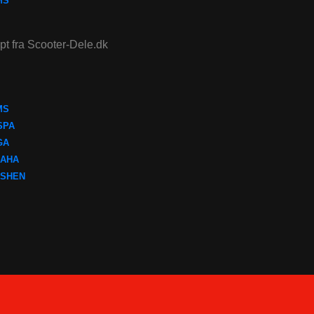
MS
ept fra Scooter-Dele.dk
MS
SPA
GA
AHA
SHEN