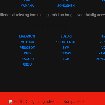
TEXAS
TGB
T
YAMAHA
ZONGSHEN
illeder, al tekst og formulering - må kun bruges ved skriftlig acc
MÆRKER
MALAGUTI
SUZUKI
T
MOTOCR
SCOOTER 4T
VE
PEUGEOT
SYM
V
PGO
TEXAS
YAM
PIAGGIO
TGB
ZONG
RIEJU
2026 | Designet og udviklet af Kompas360