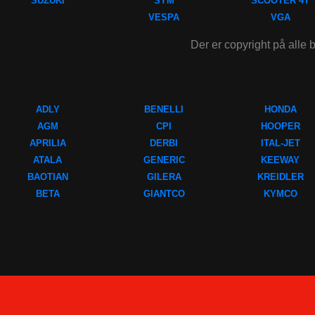
SUZUKI
SYM
SCOOTER 4T
VESPA
VGA
Der er copyright på alle b
ADLY
BENELLI
HONDA
AGM
CPI
HOOPER
APRILIA
DERBI
ITAL-JET
ATALA
GENERIC
KEEWAY
BAOTIAN
GILERA
KREIDLER
BETA
GIANTCO
KYMCO