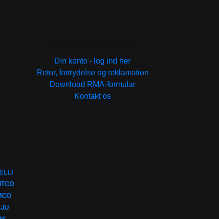
KUNDESERVICE
Din konto - log ind her
Retur, fortrydelse og reklamation
Download RMA-formular
Kontakt os
ELLI
NTCO
MCO
EJU