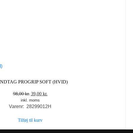
NDTAG PROGRIP SOFT (HVID)
Den
Den
98,00
kr.
39,00
kr.
inkl. moms
oprindelige
aktuelle
Varenr: 28299012H
pris
pris
var:
er:
Tilføj til kurv
98,00 kr..
39,00 kr..