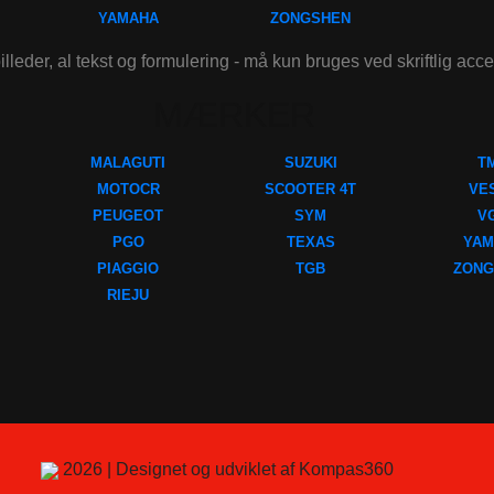
YAMAHA
ZONGSHEN
illeder, al tekst og formulering - må kun bruges ved skriftlig acc
MÆRKER
MALAGUTI
SUZUKI
T
MOTOCR
SCOOTER 4T
VE
PEUGEOT
SYM
V
PGO
TEXAS
YAM
PIAGGIO
TGB
ZONG
RIEJU
2026 | Designet og udviklet af Kompas360