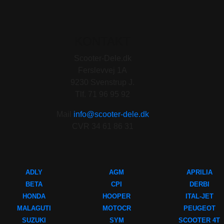
KONTAKT
Scooter-Dele.dk
Ferslevvej 1A
9230 Svenstrup J.
Tlf. 71 96 95 92
Mail
info@scooter-dele.dk
CVR 34 61 86 31
ADLY
AGM
APRILIA
BETA
CPI
DERBI
HONDA
HOOPER
ITAL-JET
MALAGUTI
MOTOCR
PEUGEOT
SUZUKI
SYM
SCOOTER 4T