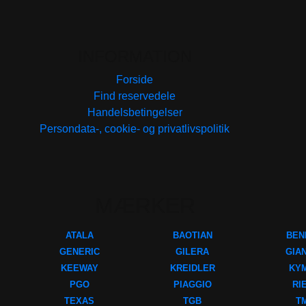
INFORMATION
Forside
Find reservedele
Handelsbetingelser
Persondata-, cookie- og privatlivspolitik
MÆRKER
ATALA
BAOTIAN
BEN
GENERIC
GILERA
GIA
KEEWAY
KREIDLER
KY
PGO
PIAGGIO
RI
TEXAS
TGB
T