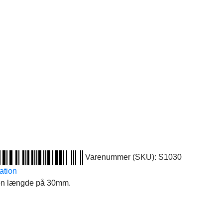
Varenummer (SKU):
S1030
ation
 en længde på 30mm.