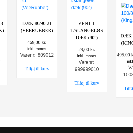
13
DÆK 80/90-21
VENTIL
K)
(VEERUBBER)
T/SLANGELØS
DÆK 1
DÆK (90°)
469,00
kr.
(KIN
inkl. moms
29,00
kr.
495,00
k
Varenr: 809012
inkl. moms
ink
7
Varenr:
V
Tilføj til kurv
999999010
100
Tilføj til kurv
Tilfø