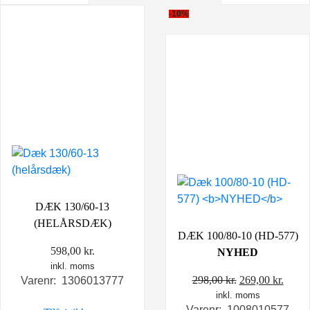
-10%
DÆK 130/60-13
(HELÅRSDÆK)
DÆK 100/80-10 (HD-577)
598,00
kr.
NYHED
inkl. moms
Den
Den
298,00
kr.
269,00
kr.
Varenr: 1306013777
inkl. moms
oprindelige
aktue
Varenr: 1008010577