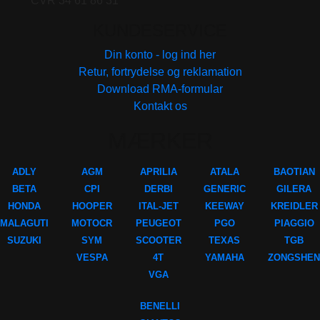
CVR 34 61 86 31
KUNDESERVICE
Din konto - log ind her
Retur, fortrydelse og reklamation
Download RMA-formular
Kontakt os
MÆRKER
ADLY
AGM
APRILIA
ATALA
BAOTIAN
BETA
CPI
DERBI
GENERIC
GILERA
HONDA
HOOPER
ITAL-JET
KEEWAY
KREIDLER
MALAGUTI
MOTOCR
PEUGEOT
PGO
PIAGGIO
SUZUKI
SYM
SCOOTER
TEXAS
TGB
VESPA
4T
YAMAHA
ZONGSHEN
VGA
BENELLI