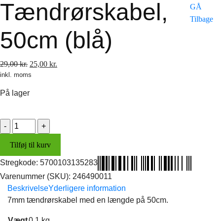
Tændrørskabel,
GÅ
Tilbage
50cm (blå)
Den
Den
29,00
kr.
25,00
kr.
inkl. moms
oprindelige
aktuelle
pris
pris
På lager
var:
er:
29,00 kr..
25,00 kr..
Tændrørskabel,
50cm
Tilføj til kurv
(blå)
antal
Stregkode:
5700103135283
Varenummer (SKU):
246490011
Beskrivelse
Yderligere information
7mm tændrørskabel med en længde på 50cm.
Vægt
0,1 kg