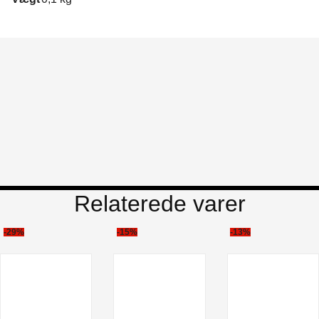
Relaterede varer
-29%
-15%
-13%