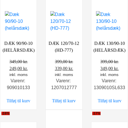
DÆK 90/90-10
DÆK 120/70-12
DÆK 130/90-10
(HELÅRSDÆK)
(HD-777)
(HELÅRSDÆK)
349,00
kr.
399,00
kr.
399,00
kr.
Den
Den
Den
Den
Den
Den
249,00
kr.
339,00
kr.
349,00
kr.
oprindelige
inkl. moms
aktuelle
oprindelige
inkl. moms
aktuelle
oprindelige
inkl. moms
aktu
Varenr:
Varenr:
Varenr:
pris
pris
pris
pris
pris
pris
909010133
1207012777
1309010SL633
var:
er:
var:
er:
var:
er:
349,00 kr..
249,00 kr..
399,00 kr..
339,00 kr..
399,00 kr..
349,0
Tilføj til kurv
Tilføj til kurv
Tilføj til kurv
-18%
-17%