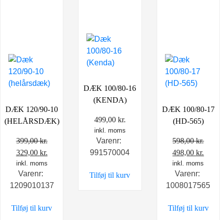
DÆK 100/80-16
(KENDA)
DÆK 120/90-10
DÆK 100/80-17
499,00
kr.
(HELÅRSDÆK)
(HD-565)
inkl. moms
399,00
kr.
598,00
kr.
Varenr:
Den
Den
Den
Den
329,00
kr.
498,00
kr.
991570004
oprindelige
inkl. moms
aktuelle
oprindelige
inkl. moms
aktu
Varenr:
Varenr:
Tilføj til kurv
pris
pris
pris
pris
1209010137
1008017565
var:
er:
var:
er:
399,00 kr..
329,00 kr..
598,00 kr..
498,0
Tilføj til kurv
Tilføj til kurv