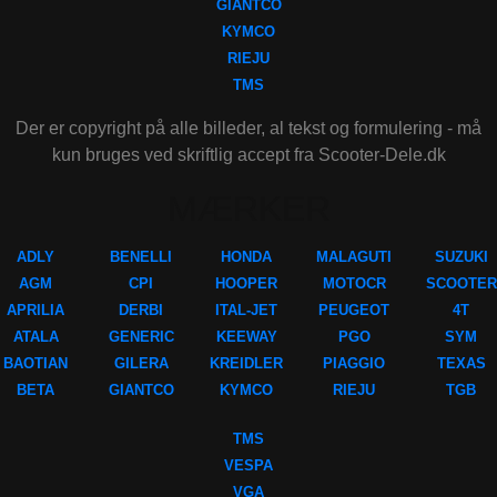
GIANTCO
KYMCO
RIEJU
TMS
Der er copyright på alle billeder, al tekst og formulering - må
kun bruges ved skriftlig accept fra Scooter-Dele.dk
MÆRKER
ADLY
BENELLI
HONDA
MALAGUTI
SUZUKI
AGM
CPI
HOOPER
MOTOCR
SCOOTER
APRILIA
DERBI
ITAL-JET
PEUGEOT
4T
ATALA
GENERIC
KEEWAY
PGO
SYM
BAOTIAN
GILERA
KREIDLER
PIAGGIO
TEXAS
BETA
GIANTCO
KYMCO
RIEJU
TGB
TMS
VESPA
VGA